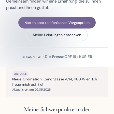
Gemeinsam finden wir eine Ernährung, die zu Ihnen
passt und Ihnen guttut.
Kostenloses telefonisches Vorgespräch
Meine Leistungen entdecken
Die Presse
ORF III >
KURIER
BEKANNT AUS
AKTUELL
Neue Ordination:
Canongasse 4/14, 1180 Wien. Ich
freue mich auf Sie!
Aktualisiert am 05.05.2026
Meine Schwerpunkte in der