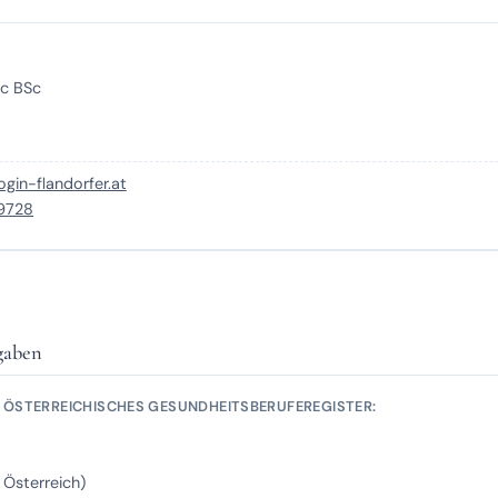
Sc BSc
gin-flandorfer.at
99728
gaben
ÖSTERREICHISCHES GESUNDHEITSBERUFEREGISTER:
n Österreich)