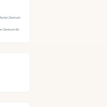
furter Zentrum
er Zentrum für